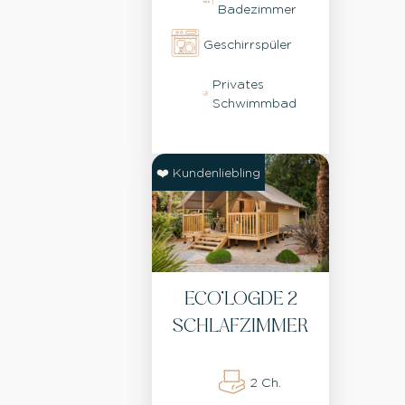
Badezimmer
Geschirrspüler
Privates
Schwimmbad
❤️ Kundenliebling
ECO’LOGDE 2
SCHLAFZIMMER
2 Ch.