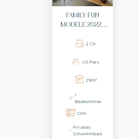
FAMILY FUN
MODÈLE 2022 -
KLIMAANLAGE
2 Ch.
1/5 Pers.
29m²
1
Badezimmer
Clim.
Privates
Schwimmbad