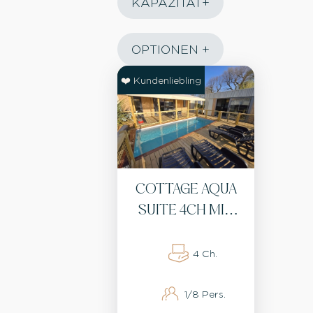
KAPAZITÄT
OPTIONEN
❤️ Kundenliebling
COTTAGE AQUA
SUITE 4CH MIT
BEHEIZTEM
PRIVATPOOL -
4 Ch.
KLIMAANLAGE,
1/8 Pers.
WIFI, BBQ, 2