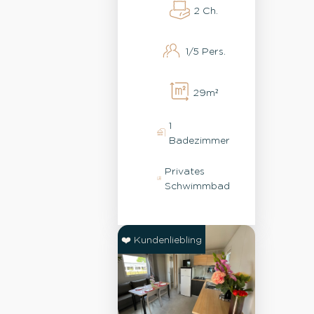
2 Ch.
1/5 Pers.
29m²
1
Badezimmer
Privates
Schwimmbad
❤️ Kundenliebling