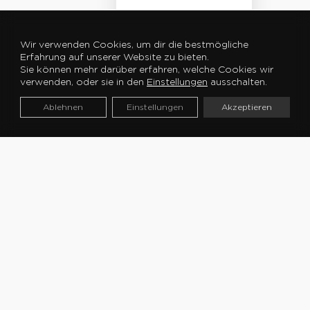
4 Pers.
Wir verwenden Cookies, um dir die bestmögliche
Erfahrung auf unserer Website zu bieten.
23m²
Sie können mehr darüber erfahren, welche Cookies wir
verwenden, oder sie in den
Einstellungen
ausschalten.
1
Ablehnen
Einstellungen
Akzeptieren
Badezimmer
Privates
Schwimmbad
❤️ Kundenliebling
INSOLIT’COCO