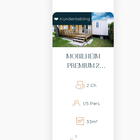
❤️ Kundenliebling
MOBILHEIM
PREMIUM 2
SCHLAFZIMMER
2 Ch.
1/5 Pers.
33m²
1