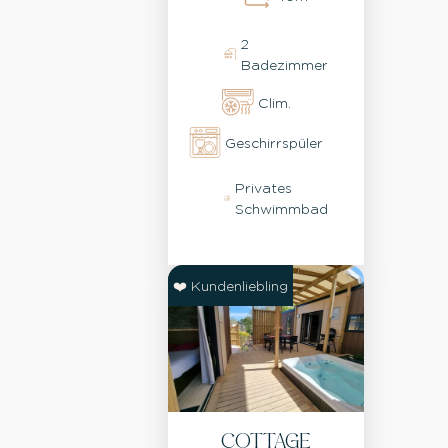
2
Badezimmer
Clim.
Geschirrspüler
Privates
Schwimmbad
❤️ Kundenliebling
COTTAGE