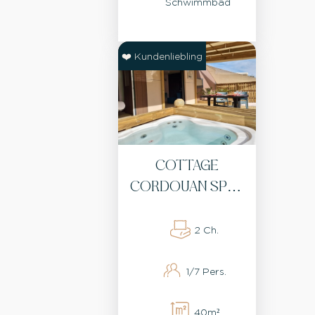
Schwimmbad
❤️ Kundenliebling
COTTAGE
CORDOUAN SPA 2
SCHLAFZIMMER
2 BADEZIMMER
2 Ch.
1/7 Pers.
40m²