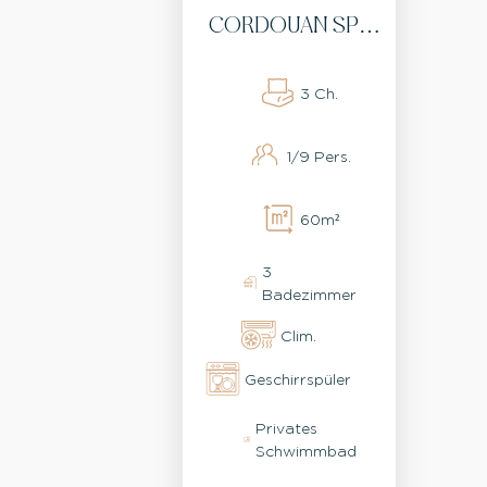
CORDOUAN SPA
DUO 3
SCHLAFZIMMER
3 Ch.
3 BADEZIMMER
1/9 Pers.
60 M²
60m²
3
Badezimmer
Clim.
Geschirrspüler
Privates
Schwimmbad