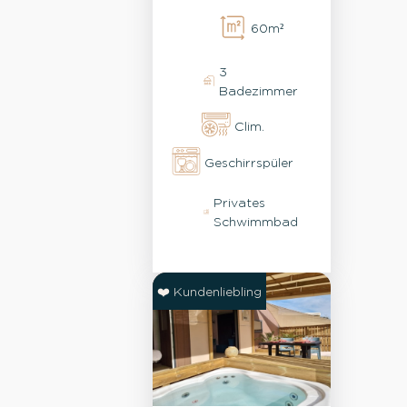
FAHRRÄDER,
60m²
GEMACHTE
BETTEN &
3
ENDREINIGUNG
Badezimmer
Clim.
Geschirrspüler
Privates
Schwimmbad
❤️ Kundenliebling