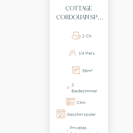
COTTAGE
CORDOUAN SPA.
JACUZZI, BETTEN
GEMACHT, WIFI,
2 Ch.
KLIMAANLAGE,
1/4 Pers.
BARBECUE, 2
FAHRRÄDER UND
36m²
REINIGUN
2
Badezimmer
Clim.
Geschirrspüler
Privates