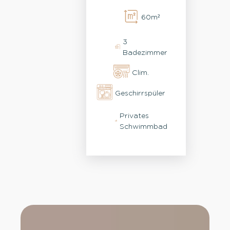
FAHRRÄDER,
60m²
GEMACHTE
BETTEN &
3
ENDREINIGUNG
Badezimmer
Clim.
Geschirrspüler
Privates
Schwimmbad