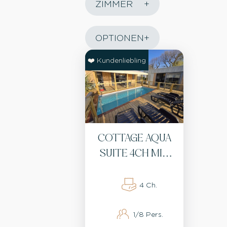
ZIMMER
OPTIONEN
❤️ Kundenliebling
COTTAGE AQUA
SUITE 4CH MIT
BEHEIZTEM
PRIVATPOOL -
4 Ch.
KLIMAANLAGE,
1/8 Pers.
WIFI, BBQ, 2