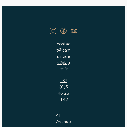
contac
t@cam
pingde
s2plag
es.fr
+33
(0)5
46 23
11 42
41
Avenue