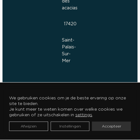
des
acacias
17420
Saint-
Palais-
Sur-
Mer
We gebruiken cookies om je de beste ervaring op onze
E
site te bieden.
S
Je kunt meer te weten komen over welke cookies we
P
gebruiken of ze uitschakelen in
settings
.
A
Afwijzen
Instellingen
Accepteer
C
E