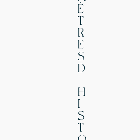
È
T
R
E
S
D
’
H
I
S
T