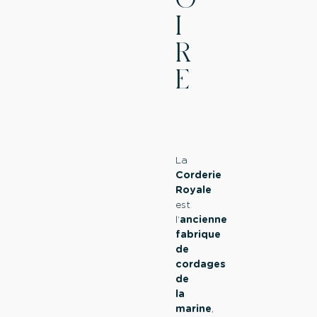
O
I
R
E
La
Corderie
Royale
est
l’
ancienne
fabrique
de
cordages
de
la
marine
,