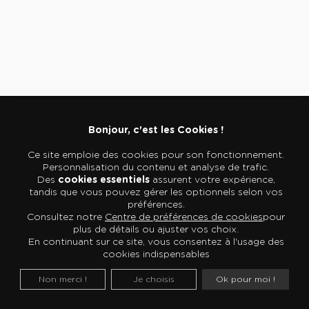
r
r
i
t
f
i
a
r
d
d
u
e
l
1
t
0
e
€
Bonjour, c'est les Cookies !
Ce site emploie des cookies pour son fonctionnement.
Aux
Personnalisation du contenu et analyse de trafic.
origines
Des
cookies essentiels
assurent votre expérience,
de
tandis que vous pouvez gérer les optionnels selon vos
la
préférences.
grande
Consultez notre
Centre de préférences de cookies
pour
plus de détails ou ajuster vos choix.
manufacture
En continuant sur ce site, vous consentez à l'usage des
du
cookies indispensables
roi
Non merci !
Je choisis
Ok pour moi !
La
Corderie