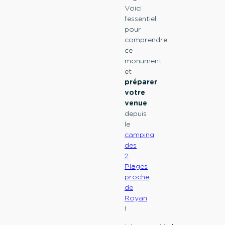
Voici
l’essentiel
pour
comprendre
ce
monument
et
préparer
votre
venue
depuis
le
camping
des
2
Plages
proche
de
Royan
!