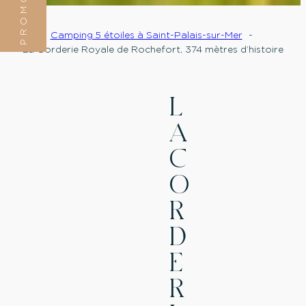
PROMOTION
Camping 5 étoiles à Saint-Palais-sur-Mer
La Corderie Royale de Rochefort, 374 mètres d’histoire
L
A
C
O
R
D
E
R