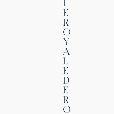
I
E
R
O
Y
A
L
E
D
E
R
O