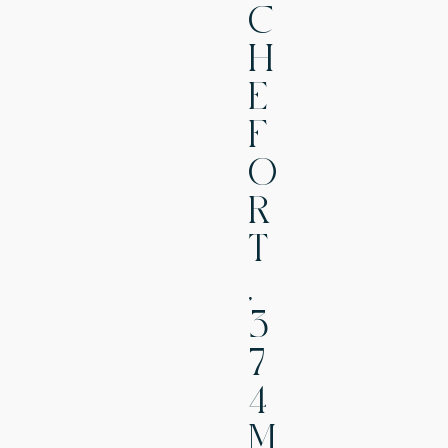
C
H
E
F
O
R
T
,
3
7
4
M