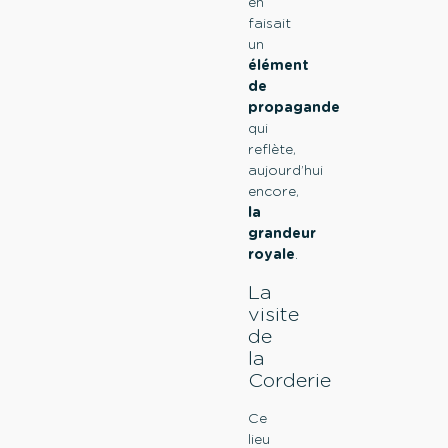
en
faisait
un
élément
de
propagande
qui
reflète,
aujourd’hui
encore,
la
grandeur
royale
.
La
visite
de
la
Corderie
Ce
lieu