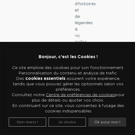
d’histoires
et
de
légendes
a
vu
naître
de
grands
Bonjour, c'est les Cookies !
périples
où
Ce site emploie des cookies pour son fonctionnement.
Personnalisation du contenu et analyse de trafic.
se
Des
cookies essentiels
assurent votre expérience,
croisaient
tandis que vous pouvez gérer les optionnels selon vos
innovations
préférences.
et
Consultez notre
Centre de préférences de cookies
pour
technologies
.
plus de détails ou ajuster vos choix.
Pendant
En continuant sur ce site, vous consentez à l'usage des
cookies indispensables
plus
de
Non merci !
Je choisis
Ok pour moi !
trois
siècles,