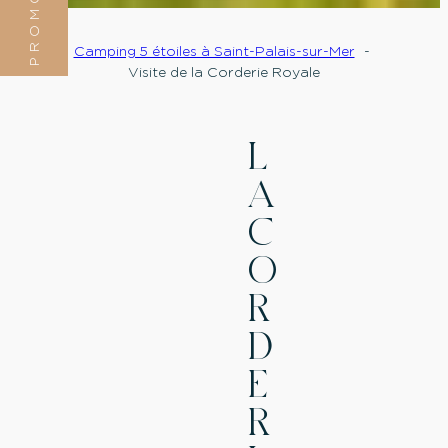
PROMOTION
Camping 5 étoiles à Saint-Palais-sur-Mer
Visite de la Corderie Royale
L
A
C
O
R
D
E
R