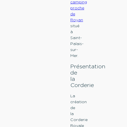
camping
proche
de
Royan
situé
à
Saint-
Palais-
sur-
Mer.
Présentation
de
la
Corderie
La
création
de
la
Corderie
Royale