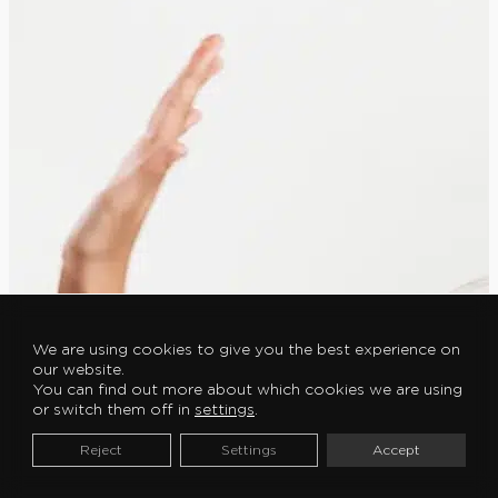
We are using cookies to give you the best experience on
our website.
You can find out more about which cookies we are using
or switch them off in
settings
.
Reject
Settings
Accept