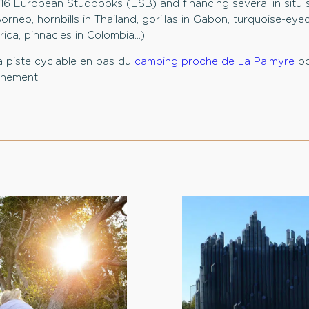
16 European Studbooks (ESB) and financing several in situ 
rneo, hornbills in Thailand, gorillas in Gabon, turquoise-eye
ica, pinnacles in Colombia…).
la piste cyclable en bas du
camping proche de La Palmyre
po
nnement.