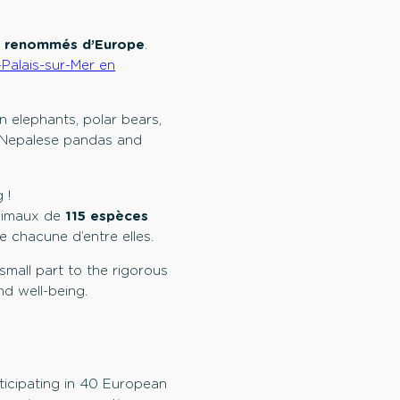
s renommés d’Europe
.
-Palais-sur-Mer en
n elephants, polar bears,
 Nepalese pandas and
 !
animaux de
115 espèces
 chacune d’entre elles.
 small part to the rigorous
nd well-being.
rticipating in 40 European