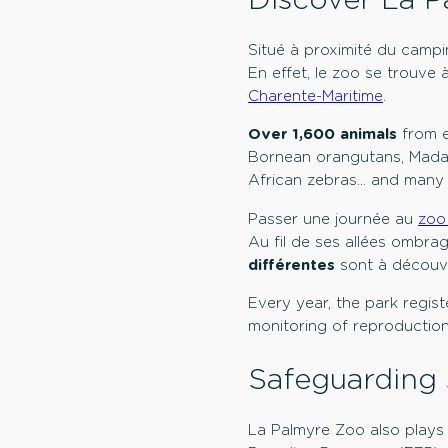
Situé à proximité du campi
En effet, le zoo se trouve
Charente-Maritime
.
Over 1,600 animals
from e
Bornean orangutans, Mada
African zebras… and many
Passer une journée au
zoo
Au fil de ses allées ombra
différentes
sont à découvr
Every year, the park regis
monitoring of reproduction 
Safeguarding 
La Palmyre Zoo also plays 