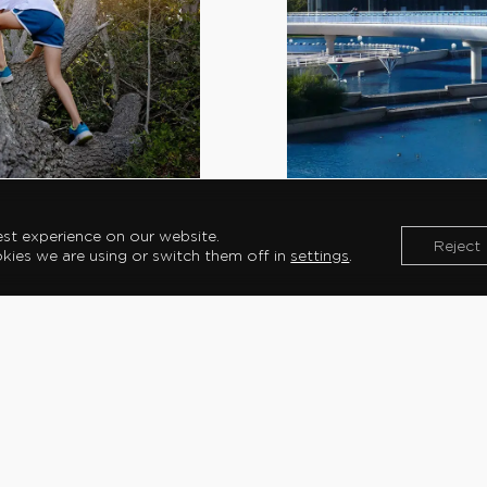
e Park
Futuroscope in Poitiers
⟶
est experience on our website.
Reject
ies we are using or switch them off in
settings
.