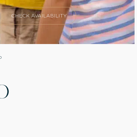
CHECK AVAILABILITY
o
O