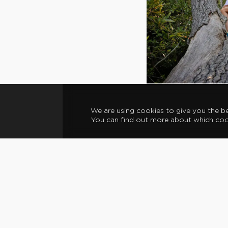
⟵
Coolongalook Adventur
We are using cookies to give you the b
You can find out more about which cook