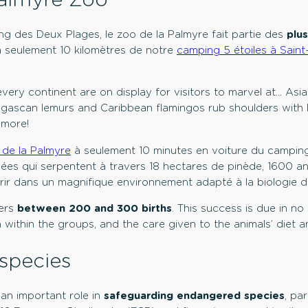
ng des Deux Plages, le zoo de la Palmyre fait partie des
plu
 à seulement 10 kilomètres de notre
camping 5 étoiles à Saint
very continent are on display for visitors to marvel at… Asia
gascan lemurs and Caribbean flamingos rub shoulders with
 more!
 de la Palmyre
à seulement 10 minutes en voiture du camping
gées qui serpentent à travers 18 hectares de pinède, 1600 
ir dans un magnifique environnement adapté à la biologie de
ters
between 200 and 300 births
. This success is due in no
within the groups, and the care given to the animals’ diet a
species
an important role in
safeguarding endangered species
, pa